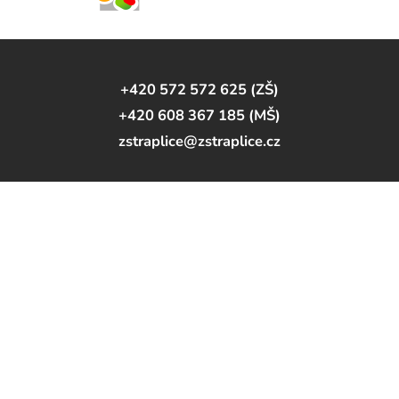
+420 572 572 625 (ZŠ)
+420 608 367 185 (MŠ)
zstraplice@zstraplice.cz
ZŠ a MŠ Traplice
Traplice 375,
687 04 Traplice
Sledujte nás na Youtube
© 2026 Základní a mateřská škola Traplice
Nastavení cookies
Prohlášení o přístupnosti
web by
iCard.cz