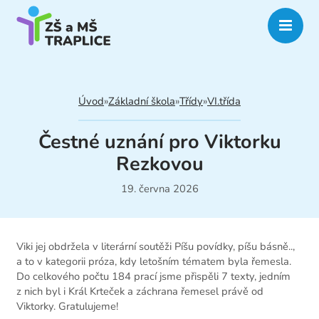
Úvod
»
Základní škola
»
Třídy
»
VI.třída
Čestné uznání pro Viktorku
Rezkovou
19. června 2026
Viki jej obdržela v literární soutěži Píšu povídky, píšu básně..,
a to v kategorii próza, kdy letošním tématem byla řemesla.
Do celkového počtu 184 prací jsme přispěli 7 texty, jedním
z nich byl i Král Krteček a záchrana řemesel právě od
Viktorky. Gratulujeme!