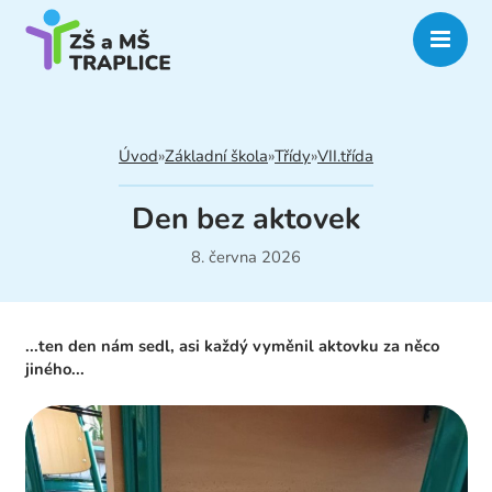
Úvod
»
Základní škola
»
Třídy
»
VII.třída
Den bez aktovek
8. června 2026
...ten den nám sedl, asi každý vyměnil aktovku za něco
jiného...