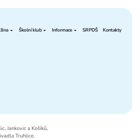
žina
Školní klub
Informace
SRPDŠ
Kontakty
ákladní informace
Základní informace
Projekty – Granty
ontakt
Měsíční plán
Poradenské pracoviště
Akce
ŠVP
lní jídelny
Kontakt
Povinné informace
ravování
Výběrová řízení
Pronájmy
Prohlášení o přístupnosti
c, Jankovic a Košíků,
Rozpočet
ivadla Truhlice.