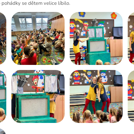
Dokumenty
o pohádky se dětem velice líbilo.
Školská rada
Fotogalerie ZŠ