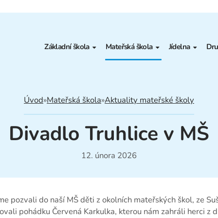
Základní škola
Mateřská škola
Jídelna
Dru
Organizace výuky
Aktuality mateřské školy
Jídelní lístek
Z
Třídy
Třídy
Alergeny
K
Úvod
»
Mateřská škola
»
Aktuality mateřské školy
Kroužky
Organizace dne
Vnitřní řád
Divadlo Truhlice v MŠ
Aktivity školy
Informace pro rodiče
Informace ško
Kalendář akcí
Dokumenty
Smlouva o st
12. února 2026
Historie školy
Zápis do MŠ
Bakaláři – žákovská knížka
Kontakty
 pozvali do naší MŠ děti z okolních mateřských škol, ze Suši
Žákovský parlament
Fotogalerie
ovali pohádku Červená Karkulka, kterou nám zahráli herci z d