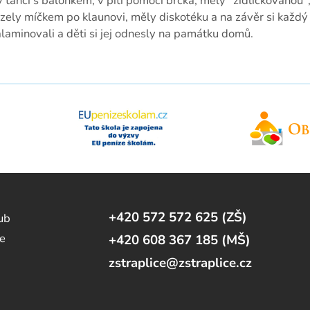
v tanci s balónkem, v pití pomocí brčka, měly "židličkovanou"
ely míčkem po klaunovi, měly diskotéku a na závěr si každý v
alaminovali a děti si jej odnesly na památku domů.
+420 572 572 625 (ZŠ)
lub
e
+420 608 367 185 (MŠ)
zstraplice@zstraplice.cz