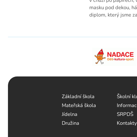
v chůzi po papírech, 
masku pod dekou, ház
diplom, který jsme z
Základní škola
Školní k
Mateřská škola
Informac
Jídelna
SRPDŠ
Družina
Kontakty