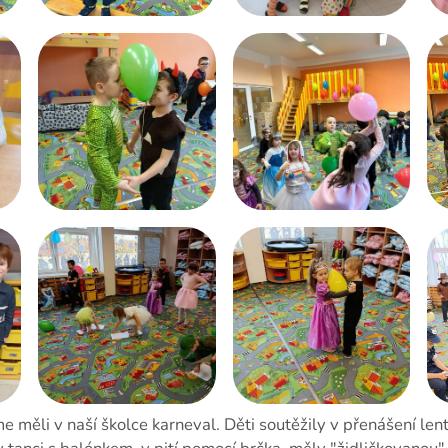
e měli v naší školce karneval. Děti soutěžily v přenášení len