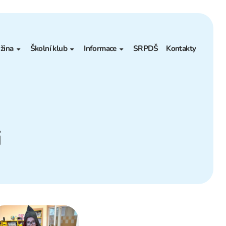
žina
Školní klub
Informace
SRPDŠ
Kontakty
ákladní informace
Základní informace
Projekty – Granty
ontakt
Měsíční plán
Poradenské pracoviště
Akce
ŠVP
i
lní jídelny
Kontakt
Povinné informace
ravování
Výběrová řízení
Pronájmy
Prohlášení o přístupnosti
Rozpočet