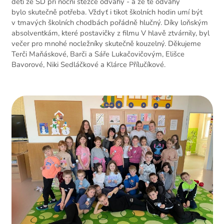
děti ze ŠD při noční stezce odvahy - a že té odvahy
bylo skutečně potřeba. Vždyť i tikot školních hodin umí být
v tmavých školních chodbách pořádně hlučný. Díky loňským
absolventkám, které postavičky z filmu V hlavě ztvárnily, byl
večer pro mnohé nocležníky skutečně kouzelný. Děkujeme
Terči Maňáskové, Barči a Sáře Lukačovičovým, Elišce
Bavorové, Niki Sedláčkové a Klárce Přílučíkové.