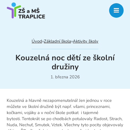
Úvod
»
Základní škola
»
Aktivity školy
Kouzelná noc dětí ze školní
družiny
1. března 2026
Kouzelná a hlavně nezapomenutelná! Jen jednou v roce
můžete ve školní družině být např. vílami, princeznami,
kočkami, vojáky a v noční škole potkat i tajemné
bytosti. Tentokrát se po chodbách potulovaly Radost, Strach,
Nuda, Nechuť, Smutek, Vztek. Všechny tyto pocity objevovaly