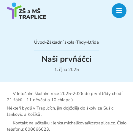
Úvod
»
Základní škola
»
Třídy
»
I.třída
Naši prvňáčci
1. října 2025
V letošním školním roce 2025‑2026 do první třídy chodí
21 žáků - 11 děvčat a 10 chlapců.
Někteří bydlí v Traplicích, jiní dojíždějí do školy ze Sušic,
Jankovic a Košíků .
Kontakt na učitelku : lenka.michalikova@zstraplice.cz. Číslo
telefonu: 608666023.