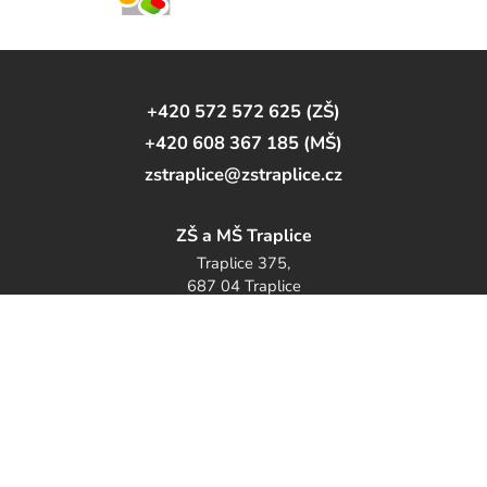
+420 572 572 625 (ZŠ)
+420 608 367 185 (MŠ)
zstraplice@zstraplice.cz
ZŠ a MŠ Traplice
Traplice 375,
687 04 Traplice
Sledujte nás na Youtube
© 2026 Základní a mateřská škola Traplice
Nastavení cookies
Prohlášení o přístupnosti
web by
iCard.cz