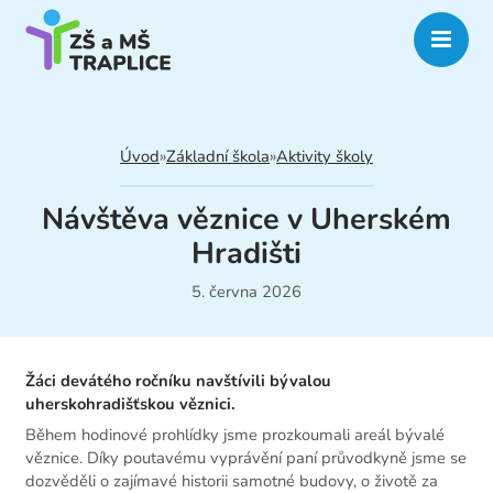
Úvod
»
Základní škola
»
Aktivity školy
Návštěva věznice v Uherském
Hradišti
5. června 2026
Žáci devátého ročníku navštívili bývalou
uherskohradišťskou věznici.
Během hodinové prohlídky jsme prozkoumali areál bývalé
věznice. Díky poutavému vyprávění paní průvodkyně jsme se
dozvěděli o zajímavé historii samotné budovy, o životě za