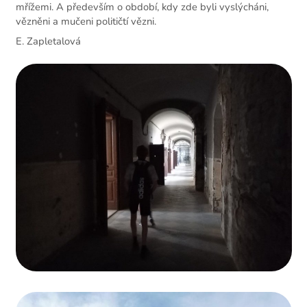
mřížemi. A především o období, kdy zde byli vyslýcháni,
vězněni a mučeni političtí vězni.
E. Zapletalová