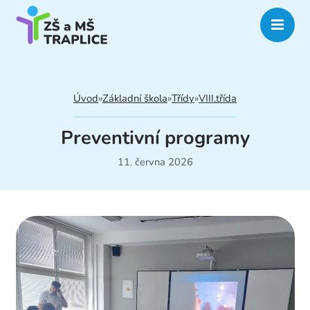
Úvod
»
Základní škola
»
Třídy
»
VIII.třída
Preventivní programy
11. června 2026