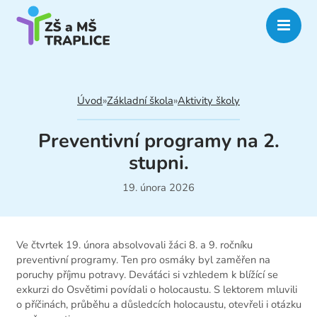
Úvod
»
Základní škola
»
Aktivity školy
Preventivní programy na 2.
stupni.
19. února 2026
Ve čtvrtek 19. února absolvovali žáci 8. a 9. ročníku
preventivní programy. Ten pro osmáky byl zaměřen na
poruchy příjmu potravy. Deváťáci si vzhledem k blížící se
exkurzi do Osvětimi povídali o holocaustu. S lektorem mluvili
o příčinách, průběhu a důsledcích holocaustu, otevřeli i otázku