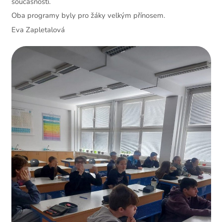
současnosti.
Oba programy byly pro žáky velkým přínosem.
Eva Zapletalová