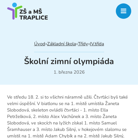
Úvod
»
Základní škola
»
Třídy
»
IV.třída
Školní zimní olympiáda
1. března 2026
Ve středu 18. 2. si to všichni náramně užili. Čtvrťáci byli také
velmi úspěšní. V biatlonu se na 1. místě umístila Žaneta
Slobodová, skeleton ovládli čtvrťáci - 1. místo Ella
Petrželková, 2. místo Alex Vachůnek a 3. místo Žaneta
Slobodová, ve skocích na lyžích získal 1. místo Samuel
Šramhauser a 3. místo Jakub Silný, v hokejovém slalomu se
umístil na 1. místě Adam Chybík a na 2. místě Jakub Silný,