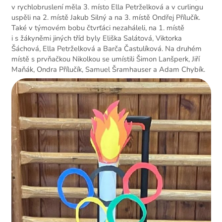
v rychlobruslení měla 3. místo Ella Petrželková a v curlingu
uspěli na 2. místě Jakub Silný a na 3. místě Ondřej Přílučík.
Také v týmovém bobu čtvrťáci nezaháleli, na 1. místě
i s žákyněmi jiných tříd byly Eliška Salátová, Viktorka
Šáchová, Ella Petrželková a Barča Častulíková. Na druhém
místě s prvňačkou Nikolkou se umístili Šimon Lanšperk, Jiří
Maňák, Ondra Přílučík, Samuel Šramhauser a Adam Chybík.