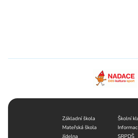
Základní škola
Školní k
Mateřská škola
Informac
Jídelna
SRPDŠ