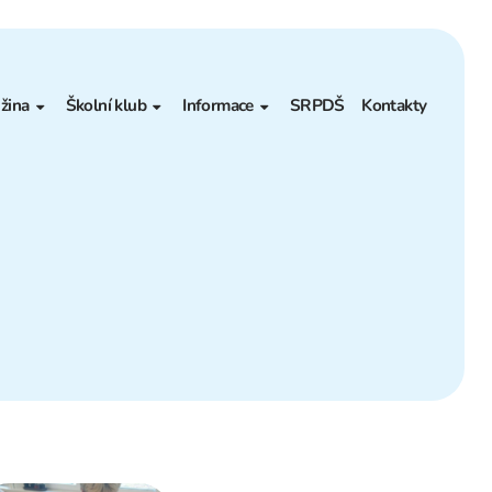
žina
Školní klub
Informace
SRPDŠ
Kontakty
ákladní informace
Základní informace
Projekty – Granty
ontakt
Měsíční plán
Poradenské pracoviště
Akce
ŠVP
lní jídelny
Kontakt
Povinné informace
ravování
Výběrová řízení
Pronájmy
Prohlášení o přístupnosti
Rozpočet