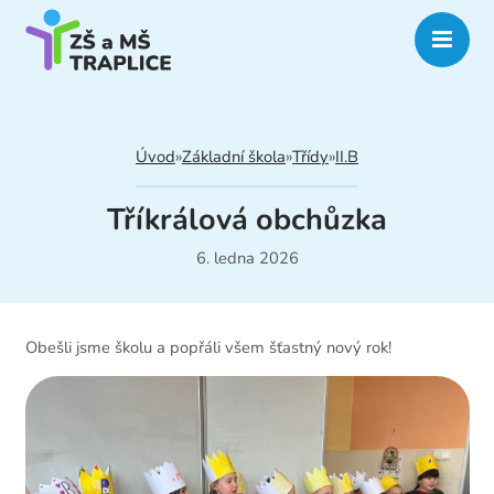
Úvod
»
Základní škola
»
Třídy
»
II.B
Tříkrálová obchůzka
6. ledna 2026
Obešli jsme školu a popřáli všem šťastný nový rok!