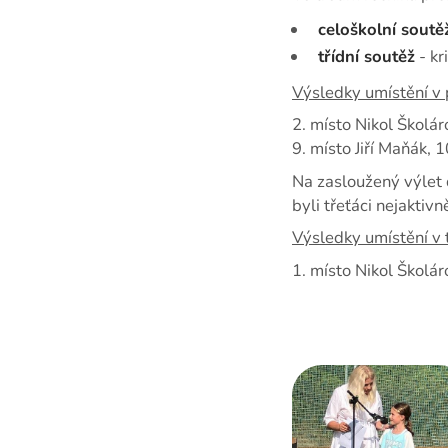
celoškolní sout
třídní soutěž
- kr
Výsledky umístění v
2. místo Nikol Školá
9. místo Jiří Maňák, 
Na zasloužený výlet d
byli třeťáci nejaktivn
Výsledky umístění v t
1. místo Nikol Školár