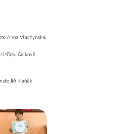
Výroční zprávy
ísto Anna Vlachynská,
ší třídy. Celkově
ísto Jiří Maňák