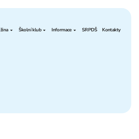
žina
Školní klub
Informace
SRPDŠ
Kontakty
ákladní informace
Základní informace
Projekty – Granty
ontakt
Měsíční plán
Poradenské pracoviště
Akce
ŠVP
lní jídelny
Kontakt
Povinné informace
ravování
Výběrová řízení
Pronájmy
Prohlášení o přístupnosti
Rozpočet