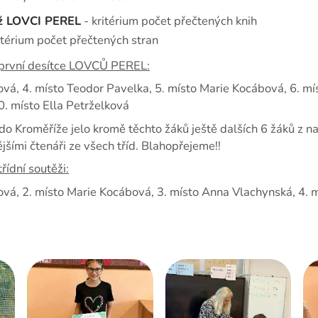
Dokumenty
ěž LOVCI PEREL
- kritérium počet přečtených knih
Školská rada
itérium počet přečtených stran
Fotogalerie ZŠ
 první desítce LOVCŮ PEREL:
rová, 4. místo Teodor Pavelka, 5. místo Marie Kocábová, 6. m
10. místo Ella Petrželková
o Kroměříže jelo kromě těchto žáků ještě dalších 6 žáků z na
ějšími čtenáři ze všech tříd. Blahopřejeme!!
řídní soutěži:
ová, 2. místo Marie Kocábová, 3. místo Anna Vlachynská, 4. m