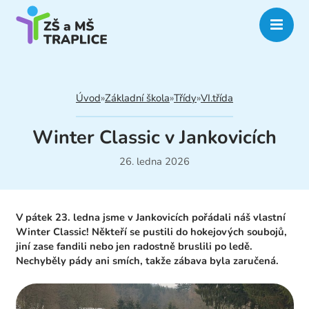
Úvod
»
Základní škola
»
Třídy
»
VI.třída
Winter Classic v Jankovicích
26. ledna 2026
V pátek 23. ledna jsme v Jankovicích pořádali náš vlastní
Winter Classic! Někteří se pustili do hokejových soubojů,
jiní zase fandili nebo jen radostně bruslili po ledě.
Nechyběly pády ani smích, takže zábava byla zaručená.